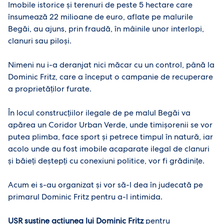
Imobile istorice și terenuri de peste 5 hectare care
însumează 22 milioane de euro, aflate pe malurile
Begăi, au ajuns, prin fraudă, în mâinile unor interlopi,
clanuri sau piloși.
Nimeni nu i-a deranjat nici măcar cu un control, până la
Dominic Fritz, care a început o campanie de recuperare
a proprietăților furate.
În locul construcțiilor ilegale de pe malul Begăi va
apărea un Coridor Urban Verde, unde timișorenii se vor
putea plimba, face sport și petrece timpul în natură, iar
acolo unde au fost imobile acaparate ilegal de clanuri
și băieți deștepți cu conexiuni politice, vor fi grădinițe.
Acum ei s-au organizat și vor să-l dea în judecată pe
primarul Dominic Fritz pentru a-l intimida.
USR susține acțiunea lui Dominic Fritz
pentru